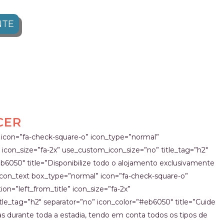
NTE
CER
 icon=”fa-check-square-o” icon_type=”normal”
” icon_size=”fa-2x” use_custom_icon_size=”no” title_tag=”h2″
b6050″ title=”Disponibilize todo o alojamento exclusivamente
][icon_text box_type=”normal” icon=”fa-check-square-o”
on=”left_from_title” icon_size=”fa-2x”
le_tag=”h2″ separator=”no” icon_color=”#eb6050″ title=”Cuide
as durante toda a estadia, tendo em conta todos os tipos de