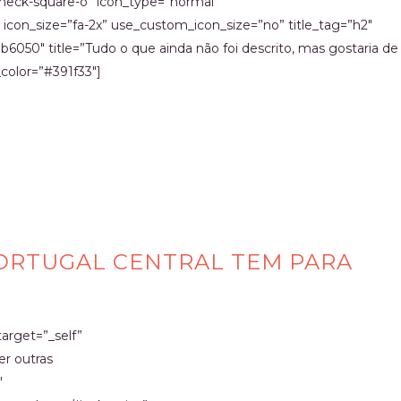
heck-square-o” icon_type=”normal”
” icon_size=”fa-2x” use_custom_icon_size=”no” title_tag=”h2″
b6050″ title=”Tudo o que ainda não foi descrito, mas gostaria de
_color=”#391f33″]
PORTUGAL CENTRAL TEM PARA
target=”_self”
er outras
″