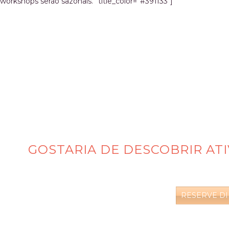
workshops serão sazonais.” title_color=”#391f33″]
GOSTARIA DE DESCOBRIR AT
RESERVE D