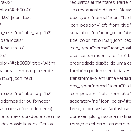
fa-2x”
requisitos alimentares. Parte
color=”#eb6050″
um restaurante da área. Nesse
1f33″][icon_text
box_type=”normal” icon=”fa-c
”
icon_position=”left_from_title
n_size=”no” title_tag=”h2″
separator=”no” icon_color=”#e
para locais”
title_color=”#391f33″][icon_t
ck-square-o”
icon_type=”normal” icon_positi
-2x”
use_custom_icon_size=”no” tit
color=”#eb6050″ title=”Além
propriedade dispõe de uma es
na área, temos o prazer de
também podem ser dadas. E o
1f33″][icon_text
transformá-lo em uma verdadei
”
box_type=”normal” icon=”fa-c
n_size=”no” title_tag=”h2″
icon_position=”left_from_title
 podemos dar ou fornecer
separator=”no” icon_color=”
 no nosso forno de pedra),
terraço com vistas fantásticas
ra torná-la duradoura até uma
por exemplo, ginástica matina
das possibilidades. Certos
terraço é coberto, também pod