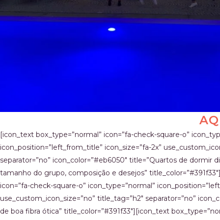
AQ
[icon_text box_type=”normal” icon=”fa-check-square-o” icon_ty
icon_position=”left_from_title” icon_size=”fa-2x” use_custom_ico
separator=”no” icon_color=”#eb6050″ title=”Quartos de dormir 
tamanho do grupo, composição e desejos” title_color=”#391f33″
icon=”fa-check-square-o” icon_type=”normal” icon_position=”left_
use_custom_icon_size=”no” title_tag=”h2″ separator=”no” icon_c
de boa fibra ótica” title_color=”#391f33″][icon_text box_type=”n