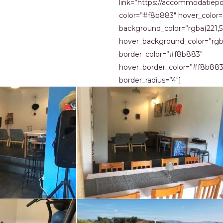
link=”https://accommodatiep
color=”#f8b883″ hover_color
background_color=”rgba(221,51
hover_background_color=”rgba(
border_color=”#f8b883″
hover_border_color=”#f8b883
border_radius=”4″]