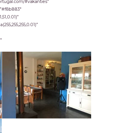
ortugal.com/#vakanties”
=”#f8b883″
,51,0.01)”
255,255,255,0.01)”
″