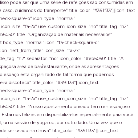
 disso pode ser que uma série de refeições são consumidas em
 caso, cuidamos do transporte” title_color=”#391f33″][icon_text
heck-square-o” icon_type=”normal”
” icon_size=”fa-2x” use_custom_icon_size=”no” title_tag=”h2″
b6050″ title=”Organização de materiais necessários”
ext box_type=”normal” icon=”fa-check-square-o”
on=”left_from_title” icon_size=”fa-2x”
le_tag=”h2″ separator=”no” icon_color=”#eb6050″ title=”A
paçosa área de bar/restaurante, onde as apresentações
 espaço está organizado de tal forma que podemos
ra discoteca” title_color=”#391f33″][icon_text
heck-square-o” icon_type=”normal”
” icon_size=”fa-2x” use_custom_icon_size=”no” title_tag=”h2″
#eb6050″ title=”Nosso apartamento privado tem um espaçoso
. Estamos felizes em disponibilizá-los especialmente para você,
l, uma sessão de yoga ou, por outro lado. Uma vez que o
e ser usado na chuva” title_color=”#391f33″][icon_text