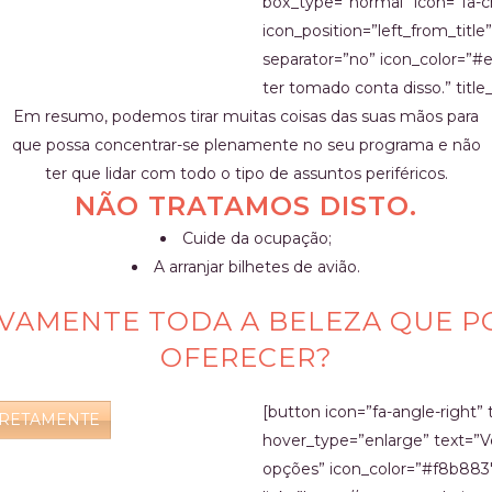
box_type=”normal” icon=”fa-c
icon_position=”left_from_title
separator=”no” icon_color=”#e
ter tomado conta disso.” title
Em resumo, podemos tirar muitas coisas das suas mãos para
que possa concentrar-se plenamente no seu programa e não
ter que lidar com todo o tipo de assuntos periféricos.
NÃO TRATAMOS DISTO.
Cuide da ocupação;
A arranjar bilhetes de avião.
IVAMENTE TODA A BELEZA QUE 
OFERECER?
[button icon=”fa-angle-right” 
IRETAMENTE
hover_type=”enlarge” text=”V
opções” icon_color=”#f8b883