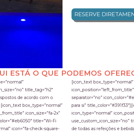
RESERVE DIRETAME
UI ESTÁ O QUE PODEMOS OFERE
pe=”normal”
[icon_text box_type=”normal”
n_size=”no” title_tag=”h2″
icon_position=”left_from_title
dispostos de acordo com o
separator=”no” icon_color=”#e
][icon_text box_type=”normal”
para si” title_color=”#391f33″
from_title” icon_size=”fa-2x”
icon_type=”normal” icon_positi
olor=”#eb6050″ title=”Wi-Fi
use_custom_icon_size=”no” tit
ormal” icon=”fa-check-square-
de todas as refeições e bebid