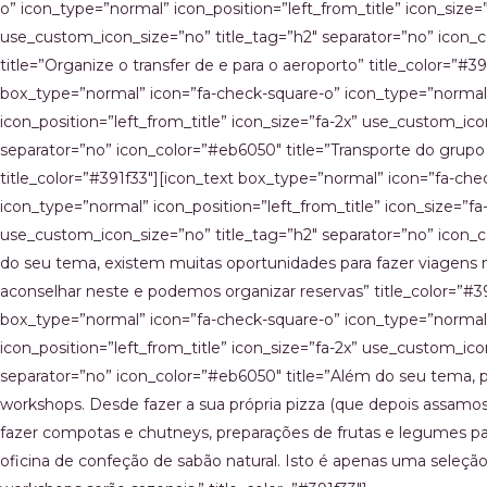
o” icon_type=”normal” icon_position=”left_from_title” icon_size=”
use_custom_icon_size=”no” title_tag=”h2″ separator=”no” icon_
title=”Organize o transfer de e para o aeroporto” title_color=”#39
box_type=”normal” icon=”fa-check-square-o” icon_type=”normal
icon_position=”left_from_title” icon_size=”fa-2x” use_custom_ico
separator=”no” icon_color=”#eb6050″ title=”Transporte do grupo 
title_color=”#391f33″][icon_text box_type=”normal” icon=”fa-che
icon_type=”normal” icon_position=”left_from_title” icon_size=”fa
use_custom_icon_size=”no” title_tag=”h2″ separator=”no” icon_
do seu tema, existem muitas oportunidades para fazer viagens 
aconselhar neste e podemos organizar reservas” title_color=”#39
box_type=”normal” icon=”fa-check-square-o” icon_type=”normal
icon_position=”left_from_title” icon_size=”fa-2x” use_custom_ico
separator=”no” icon_color=”#eb6050″ title=”Além do seu tema,
workshops. Desde fazer a sua própria pizza (que depois assamos
fazer compotas e chutneys, preparações de frutas e legumes pa
oficina de confeção de sabão natural. Isto é apenas uma seleção 