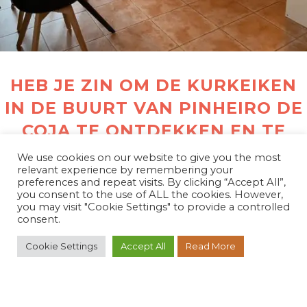
HEB JE ZIN OM DE KURKEIKEN
IN DE BUURT VAN PINHEIRO DE
COJA TE ONTDEKKEN EN TE
RELAXEN IN HET
We use cookies on our website to give you the most
relevant experience by remembering your
APPARTEMENT?
preferences and repeat visits. By clicking “Accept All”,
you consent to the use of ALL the cookies. However,
you may visit "Cookie Settings" to provide a controlled
consent.
DIRECT BOEKEN
Cookie Settings
Accept All
Read More
A Casa Amarela |
Algemene Voorwaarden
|
Privacybeleid