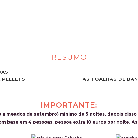
Ã:
 manhã e o que se encontra à
dor jardim. Um conjunto de
RESUMO
OAS
 PELLETS
AS TOALHAS DE BA
IMPORTANTE:
o a meados de setembro) mínimo de 5 noites, depois disso
com base em 4 pessoas, pessoa extra 10 euros por noite. As 