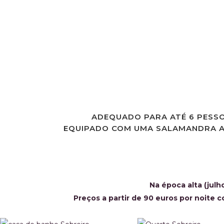
DESFRUTANDO DO SOL DA MANH
Este apartamento tem um terraço privado, onde o sol brilha de
sombra à tarde. Do terraço tem vista para o espaçoso e acolhe
jardim espaçoso e um guarda-sol estão à tua espera no terraço.
ADEQUADO PARA ATÉ 6 PESS
EQUIPADO COM UMA SALAMANDRA A
Na época alta (julh
Preços a partir de 90 euros por noite 